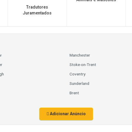
Tradutores
Juramentados
w
Manchester
er
Stoke-on-Trent
gh
Coventry
Sunderland
Brent
Adicionar Anúncio