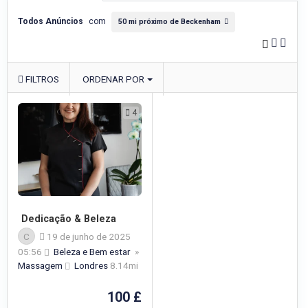
Todos Anúncios
com
50 mi próximo de Beckenham
FILTROS
ORDENAR POR
4
Dedicação & Beleza
C
19 de junho de 2025
05:56
Beleza e Bem estar
»
Massagem
Londres
8.14mi
100 £