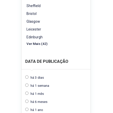
Sheffield
Bristol
Glasgow
Leicester
Edinburgh
Ver Mais (42)
DATA DE PUBLICAÇÃO
há 3 dias
há 1 semana
há 1 mês
há 6 meses
há 1 ano