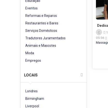
Educação
Eventos
Reformas e Reparos
Restaurantes e Bares
Dedic
Serviços Domésticos
C
1
05:56
Tradutores Juramentados
Massa
Animais e Mascotes
Moda
Empregos
LOCAIS
Londres
Birmingham
Liverpool