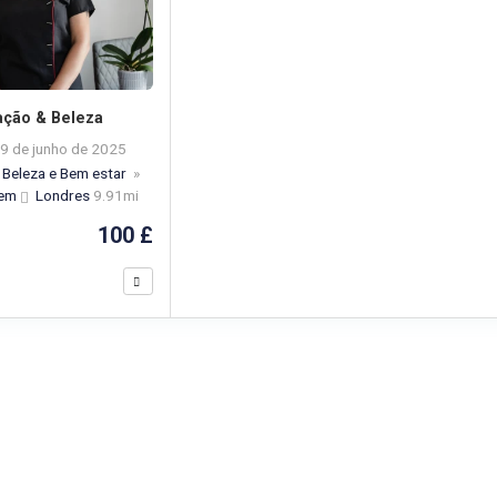
ação & Beleza
9 de junho de 2025
Beleza e Bem estar
»
gem
Londres
9.91mi
100 £