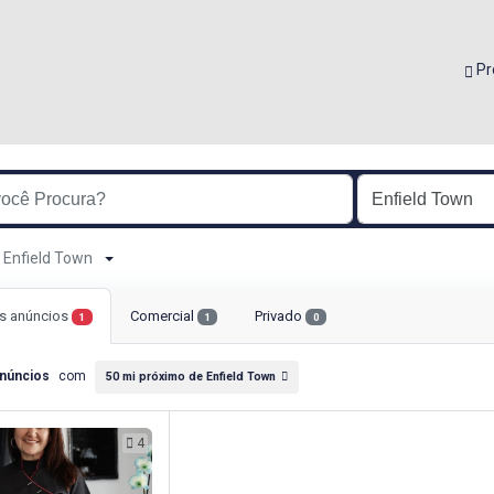
Pr
e Enfield Town
s anúncios
Comercial
Privado
1
1
0
núncios
com
50 mi próximo de Enfield Town
4