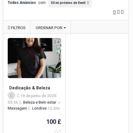
Todos Anúncios
com
50 mi próximo de Ewell
FILTROS
ORDENAR POR
4
Dedicação & Beleza
C
19 de junho de 2025
05:56
Beleza e Bem estar
»
Massagem
Londres
12.2mi
100 £