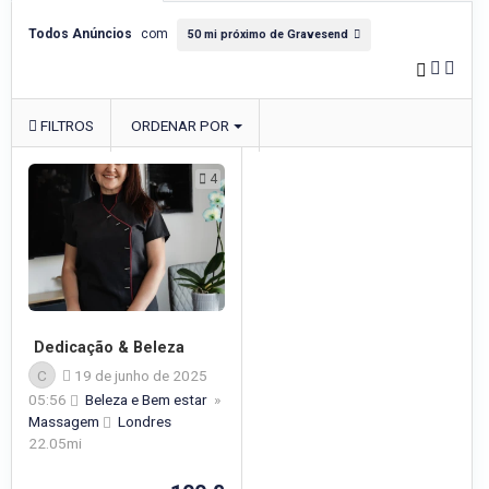
Todos Anúncios
com
50 mi próximo de Gravesend
FILTROS
ORDENAR POR
4
Dedicação & Beleza
C
19 de junho de 2025
05:56
Beleza e Bem estar
»
Massagem
Londres
22.05mi