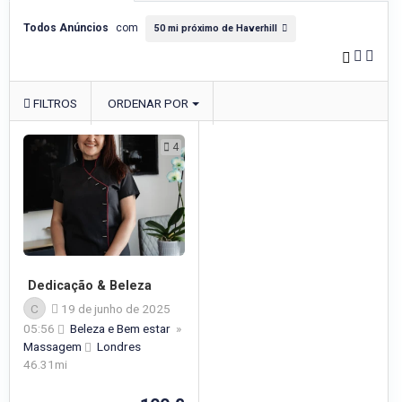
Todos Anúncios
com
50 mi próximo de Haverhill
FILTROS
ORDENAR POR
4
Dedicação & Beleza
C
19 de junho de 2025
05:56
Beleza e Bem estar
»
Massagem
Londres
46.31mi