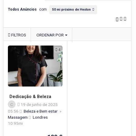
Todos Anúncios
com
50 mi próximo de Heston
FILTROS
ORDENAR POR
4
Dedicação & Beleza
C
19 de junho de 2025
05:56
Beleza e Bem estar
»
Massagem
Londres
10.95mi