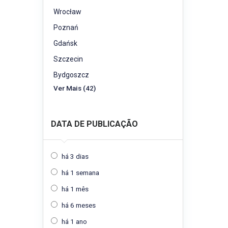
Wrocław
Poznań
Gdańsk
Szczecin
Bydgoszcz
Ver Mais (42)
DATA DE PUBLICAÇÃO
há 3 dias
há 1 semana
há 1 mês
há 6 meses
há 1 ano