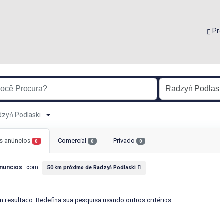
Pr
adzyń Podlaski
s anúncios
Comercial
Privado
0
0
0
núncios
com
50 km próximo de Radzyń Podlaski
 resultado. Redefina sua pesquisa usando outros critérios.