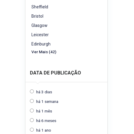
Sheffield
Bristol
Glasgow
Leicester
Edinburgh
Ver Mais (42)
DATA DE PUBLICAÇÃO
há 3 dias
há 1 semana
há 1 mês
há 6 meses
há 1 ano