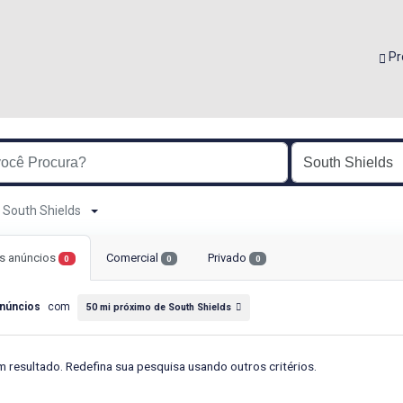
Pr
e South Shields
s anúncios
Comercial
Privado
0
0
0
núncios
com
50 mi próximo de South Shields
 resultado. Redefina sua pesquisa usando outros critérios.