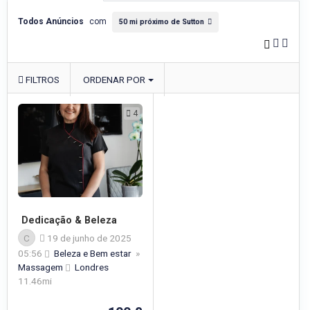
Todos Anúncios
com
50 mi próximo de Sutton
FILTROS
ORDENAR POR
4
Dedicação & Beleza
C
19 de junho de 2025
05:56
Beleza e Bem estar
»
Massagem
Londres
11.46mi