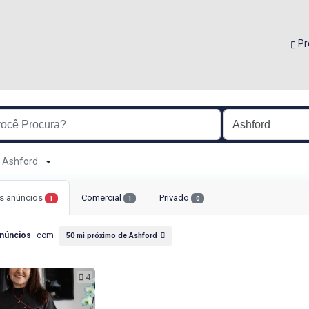
Pr
de Ashford
s anúncios
Comercial
Privado
1
1
0
núncios
com
50 mi próximo de Ashford
4