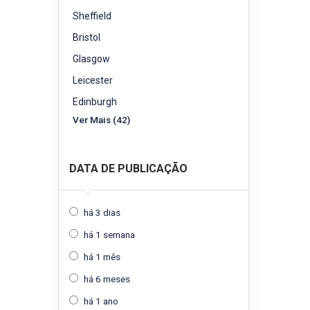
Sheffield
Bristol
Glasgow
Leicester
Edinburgh
Ver Mais (42)
DATA DE PUBLICAÇÃO
há 3 dias
há 1 semana
há 1 mês
há 6 meses
há 1 ano