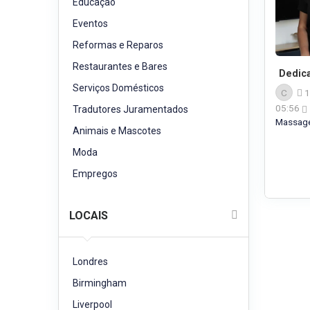
Educação
Eventos
Reformas e Reparos
Restaurantes e Bares
Dedic
Serviços Domésticos
C
1
05:56
Tradutores Juramentados
Massa
Animais e Mascotes
Moda
Empregos
LOCAIS
Londres
Birmingham
Liverpool