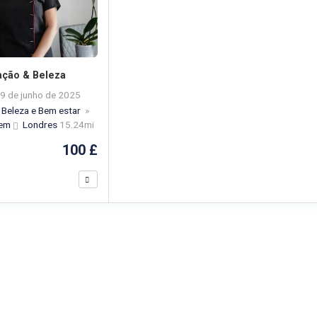
ação & Beleza
9 de junho de 2025
Beleza e Bem estar
»
gem
Londres
15.24mi
100 £