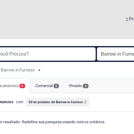
Pr
e Barrow in Furness
s anúncios
Comercial
Privado
0
0
0
núncios
com
50 mi próximo de Barrow in Furness
 resultado. Redefina sua pesquisa usando outros critérios.