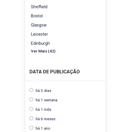
Sheffield
Bristol
Glasgow
Leicester
Edinburgh
Ver Mais (42)
DATA DE PUBLICAÇÃO
há 3 dias
há 1 semana
há 1 mês
há 6 meses
há 1 ano