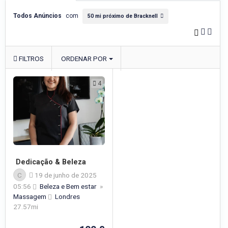
Todos Anúncios
com
50 mi próximo de Bracknell
FILTROS
ORDENAR POR
4
Dedicação & Beleza
C
19 de junho de 2025
05:56
Beleza e Bem estar
»
Massagem
Londres
27.57mi