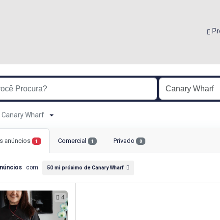
Pr
de Canary Wharf
s anúncios
Comercial
Privado
1
1
0
núncios
com
50 mi próximo de Canary Wharf
4