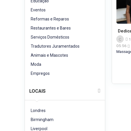
Educação
Eventos
Reformas e Reparos
Restaurantes e Bares
Dedic
Serviços Domésticos
C
1
05:56
Tradutores Juramentados
Massa
Animais e Mascotes
Moda
Empregos
LOCAIS
Londres
Birmingham
Liverpool