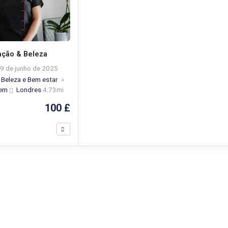
ação & Beleza
9 de junho de 2025
Beleza e Bem estar
»
gem
Londres
4.73mi
100 £