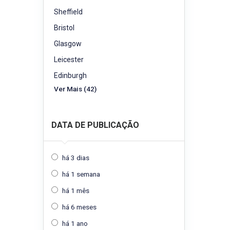
Sheffield
Bristol
Glasgow
Leicester
Edinburgh
Ver Mais (42)
DATA DE PUBLICAÇÃO
há 3 dias
há 1 semana
há 1 mês
há 6 meses
há 1 ano