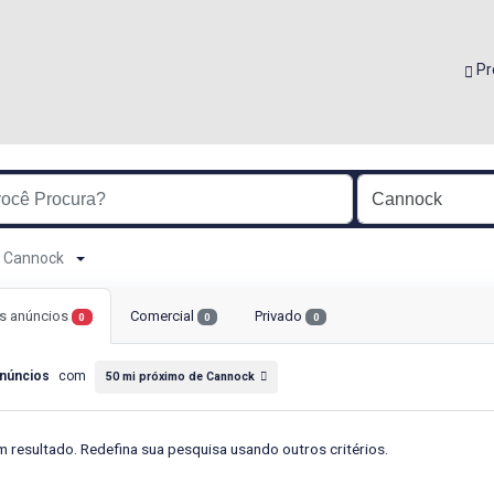
Pr
de Cannock
s anúncios
Comercial
Privado
0
0
0
núncios
com
50 mi próximo de Cannock
 resultado. Redefina sua pesquisa usando outros critérios.