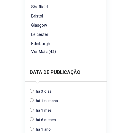
Sheffield
Bristol
Glasgow
Leicester
Edinburgh
Ver Mais (42)
DATA DE PUBLICAÇÃO
há 3 dias
há 1 semana
há 1 mês
há 6 meses
há 1 ano