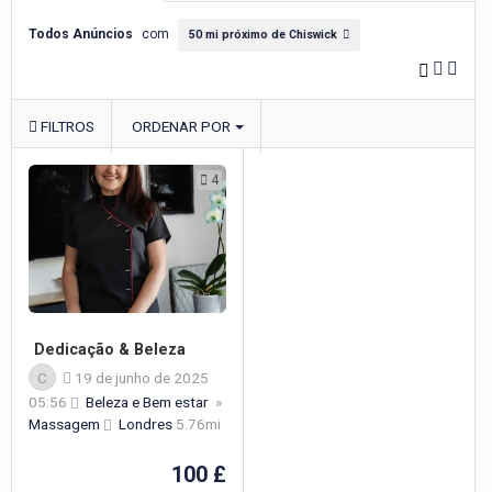
Todos Anúncios
com
50 mi próximo de Chiswick
FILTROS
ORDENAR POR
4
Dedicação & Beleza
C
19 de junho de 2025
05:56
Beleza e Bem estar
»
Massagem
Londres
5.76mi
100 £