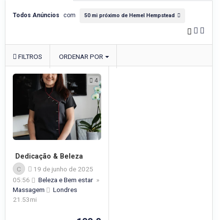
Todos Anúncios
com
50 mi próximo de Hemel Hempstead
FILTROS
ORDENAR POR
4
Dedicação & Beleza
C
19 de junho de 2025
05:56
Beleza e Bem estar
»
Massagem
Londres
21.53mi