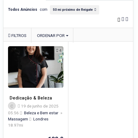
Todos Anúncios
com
50 mi próximo de Reigate
FILTROS
ORDENAR POR
4
Dedicação & Beleza
C
19 de junho de 2025
05:56
Beleza e Bem estar
»
Massagem
Londres
18.97mi