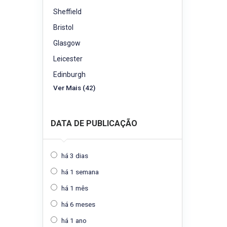
Sheffield
Bristol
Glasgow
Leicester
Edinburgh
Ver Mais (42)
DATA DE PUBLICAÇÃO
há 3 dias
há 1 semana
há 1 mês
há 6 meses
há 1 ano