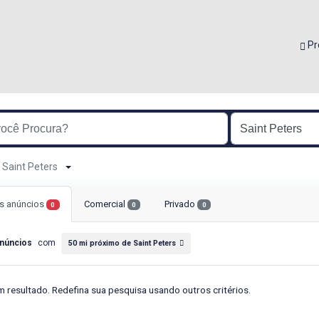
Pr
e Saint Peters
s anúncios
Comercial
Privado
0
0
0
núncios
com
50 mi próximo de Saint Peters
 resultado. Redefina sua pesquisa usando outros critérios.