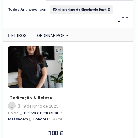
Todos Anúncios
com
50 mi próximo de Shepherds Bush
FILTROS
ORDENAR POR
4
Dedicação & Beleza
C
19 de junho de 2025
05:56
Beleza e Bem estar
»
Massagem
Londres
3.87mi
100 £