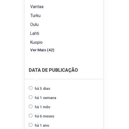
Vantaa
Turku
Oulu
Lahti
Kuopio
Ver Mais (42)
DATA DE PUBLICAÇÃO
há 3 dias
há 1 semana
há 1 mês
há 6 meses
há 1 ano