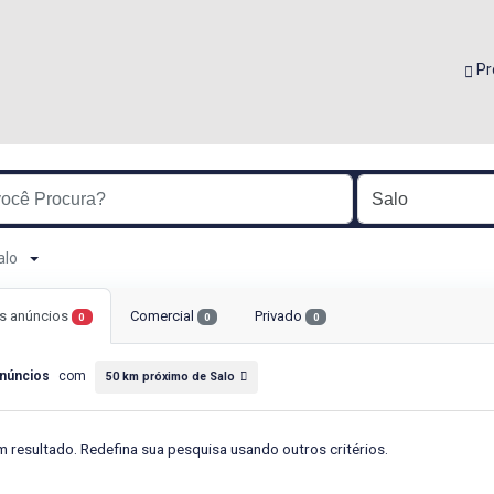
Pr
Salo
s anúncios
Comercial
Privado
0
0
0
núncios
com
50 km próximo de Salo
 resultado. Redefina sua pesquisa usando outros critérios.